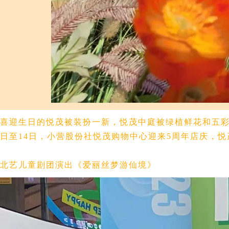
喜迎生日的悦茂被装扮一新，悦茂中庭被绿植鲜花和五彩
日至14日，小营股份社悦茂购物中心迎来5周年店庆，悦茂围绕
北艺儿童剧团演出《爱丽丝梦游仙境》